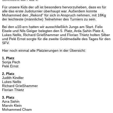
Für unsere Kids der u8 ist besonders hervorzuheben, dass es für
alle das erste Judoturnier überhaupt war. Außerdem konnte
Mohammed den „Rekord“ für sich in Anspruch nehmen, mit 18Kg
der leichteste (männliche) Teilnehmer des Turniers zu sein.
Bei den u10-ern hatten wir ausschließlich Jungs am Start. Felix
Eisele und Nils Geiger belegten den 5. Platz, Arda Sahin Platz 4,
Lukes Nellis, Richard Grießhammer und Florian Thietz holten Silber
und Pelé Ernst sorgte für die zweite Goldmedaille des Tages für den
SFV.
Hier noch einmal alle Platzierungen in der Übersicht:
1. Platz
Sonja Pech
Pelé Ernst
2. Platz
Judith Kindler
Lukes Nellis
Richard Grießhammer
Florian Thietz
3. Platz
Azra Sahin
Marvin Klein
Mohammed Cham