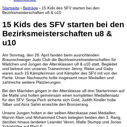
Startseite
›
Beiträge
›
15 Kids des SFV starten bei den
Bezirksmeisterschaften u8 & u10
15 Kids des SFV starten bei den
Bezirksmeisterschaften u8 &
u10
Am Sonntag, den 26. April fanden beim ausrichtenden
Braunschweiger Judo Club die Bezirkseinzelmeisterschaften für
Mädchen und Jungen der Altersklassen u8 & u10 statt. Begleitet
und betreut von unseren Trainerinnen Jenny, Rieke und Gaby
waren auch 15 Kämpferinnen und Kämpfer des SFV mit von der
Partie. Unser Nachwuchs holte insgesamt neun Medaillen und
zahlreiche weitere Platzierungen.
Bei den Mächden gingen in der Altersklasse u8 drei Starterinnen auf
die Matte und holten gemeinsam einen kompletten Medaillensatz
für den SFV. Sonja Pech sicherte sich Gold, Judith Kindler holte
Silber und Azra Sahin erreichte den Bronzerang.
Unsere Jungen holten in der selben Alterskasse zwei Medaillen.
Marvin Klein und Mohammed Cham belegten beiden den 3. Rang,
darüber hinaus landeten Leander Veron, Malte Stumpp und Jonas
Schinköthe auf Platz 5.