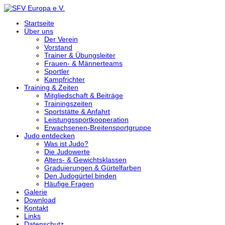
Startseite
Über uns
Der Verein
Vorstand
Trainer & Übungsleiter
Frauen- & Männerteams
Sportler
Kampfrichter
Training & Zeiten
Mitgliedschaft & Beiträge
Trainingszeiten
Sportstätte & Anfahrt
Leistungssportkooperation
Erwachsenen-Breitensportgruppe
Judo entdecken
Was ist Judo?
Die Judowerte
Alters- & Gewichtsklassen
Graduierungen & Gürtelfarben
Den Judogürtel binden
Häufige Fragen
Galerie
Download
Kontakt
Links
Datenschutz