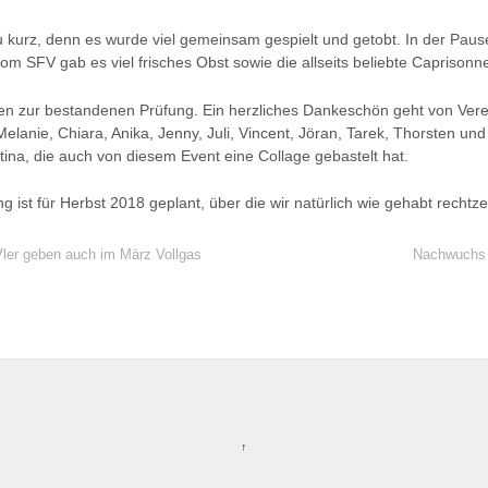
 kurz, denn es wurde viel gemeinsam gespielt und getobt. In der Pause
m SFV gab es viel frisches Obst sowie die allseits beliebte Caprisonn
nnen zur bestandenen Prüfung. Ein herzliches Dankeschön geht von Vere
elanie, Chiara, Anika, Jenny, Juli, Vincent, Jöran, Tarek, Thorsten un
tina, die auch von diesem Event eine Collage gebastelt hat.
 ist für Herbst 2018 geplant, über die wir natürlich wie gehabt rechtze
ler geben auch im März Vollgas
Nachwuchs b
↑