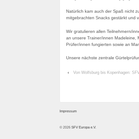
Natürlich kam auch der Spaß nicht zu
mitgebrachten Snacks gestärkt und vo
Wir gratulieren allen Teilnehmern/i
an unsere Trainer/innen Madeleine, M
Prüfer/innen fungierten sowie an Mar
Unsere nächste zentrale Gürtelprüfung
‹
Von Wolfsburg bis Kopenhagen: SFV
Impressum
© 2026
SFV Europa e.V.