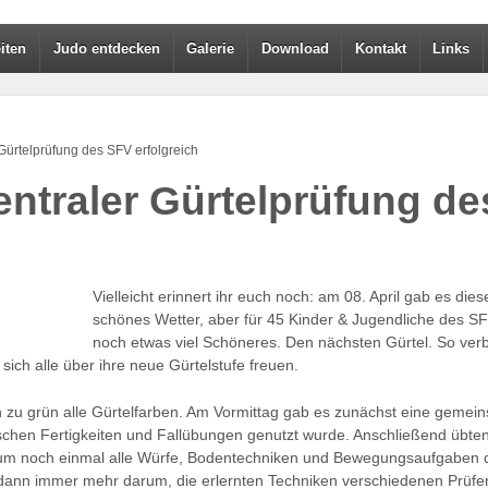
iten
Judo entdecken
Galerie
Download
Kontakt
Links
 Gürtelprüfung des SFV erfolgreich
zentraler Gürtelprüfung d
Vielleicht erinnert ihr euch noch: am 08. April gab es dies
schönes Wetter, aber für 45 Kinder & Jugendliche des 
noch etwas viel Schöneres. Den nächsten Gürtel. So ver
ich alle über ihre neue Gürtelstufe freuen.
n zu grün alle Gürtelfarben. Am Vormittag gab es zunächst eine gemei
schen Fertigkeiten und Fallübungen genutzt wurde. Anschließend übten
, um noch einmal alle Würfe, Bodentechniken und Bewegungsaufgaben
dann immer mehr darum, die erlernten Techniken verschiedenen Prüfe