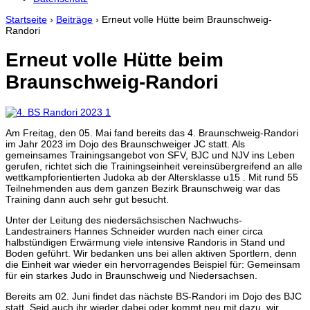
Startseite
›
Beiträge
›
Erneut volle Hütte beim Braunschweig-
Randori
Erneut volle Hütte beim
Braunschweig-Randori
Am Freitag, den 05. Mai fand bereits das 4. Braunschweig-Randori
im Jahr 2023 im Dojo des Braunschweiger JC statt. Als
gemeinsames Trainingsangebot von SFV, BJC und NJV ins Leben
gerufen, richtet sich die Trainingseinheit vereinsübergreifend an alle
wettkampforientierten Judoka ab der Altersklasse u15 . Mit rund 55
Teilnehmenden aus dem ganzen Bezirk Braunschweig war das
Training dann auch sehr gut besucht.
Unter der Leitung des niedersächsischen Nachwuchs-
Landestrainers Hannes Schneider wurden nach einer circa
halbstündigen Erwärmung viele intensive Randoris in Stand und
Boden geführt. Wir bedanken uns bei allen aktiven Sportlern, denn
die Einheit war wieder ein hervorragendes Beispiel für: Gemeinsam
für ein starkes Judo in Braunschweig und Niedersachsen.
Bereits am 02. Juni findet das nächste BS-Randori im Dojo des BJC
statt. Seid auch ihr wieder dabei oder kommt neu mit dazu, wir