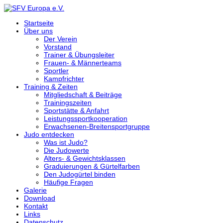
Startseite
Über uns
Der Verein
Vorstand
Trainer & Übungsleiter
Frauen- & Männerteams
Sportler
Kampfrichter
Training & Zeiten
Mitgliedschaft & Beiträge
Trainingszeiten
Sportstätte & Anfahrt
Leistungssportkooperation
Erwachsenen-Breitensportgruppe
Judo entdecken
Was ist Judo?
Die Judowerte
Alters- & Gewichtsklassen
Graduierungen & Gürtelfarben
Den Judogürtel binden
Häufige Fragen
Galerie
Download
Kontakt
Links
Datenschutz