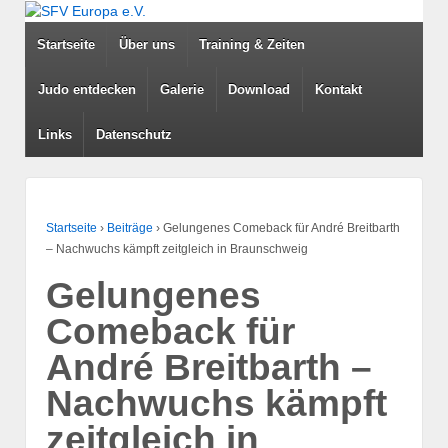
Startseite
Über uns
Training & Zeiten
Judo entdecken
Galerie
Download
Kontakt
Links
Datenschutz
Startseite
›
Beiträge
›
Gelungenes Comeback für André Breitbarth
– Nachwuchs kämpft zeitgleich in Braunschweig
Gelungenes
Comeback für
André Breitbarth –
Nachwuchs kämpft
zeitgleich in