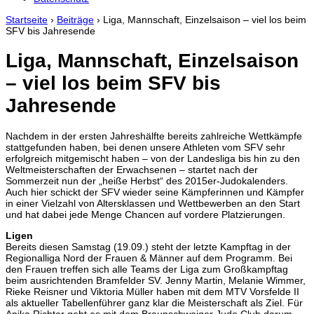
Startseite
›
Beiträge
›
Liga, Mannschaft, Einzelsaison – viel los beim
SFV bis Jahresende
Liga, Mannschaft, Einzelsaison
– viel los beim SFV bis
Jahresende
Nachdem in der ersten Jahreshälfte bereits zahlreiche Wettkämpfe
stattgefunden haben, bei denen unsere Athleten vom SFV sehr
erfolgreich mitgemischt haben – von der Landesliga bis hin zu den
Weltmeisterschaften der Erwachsenen – startet nach der
Sommerzeit nun der „heiße Herbst“ des 2015er-Judokalenders.
Auch hier schickt der SFV wieder seine Kämpferinnen und Kämpfer
in einer Vielzahl von Altersklassen und Wettbewerben an den Start
und hat dabei jede Menge Chancen auf vordere Platzierungen.
Ligen
Bereits diesen Samstag (19.09.) steht der letzte Kampftag in der
Regionalliga Nord der Frauen & Männer auf dem Programm. Bei
den Frauen treffen sich alle Teams der Liga zum Großkampftag
beim ausrichtenden Bramfelder SV. Jenny Martin, Melanie Wimmer,
Rieke Reisner und Viktoria Müller haben mit dem MTV Vorsfelde II
als aktueller Tabellenführer ganz klar die Meisterschaft als Ziel. Für
Anika Richter geht es mit dem Braunschweiger Judo Club darum,