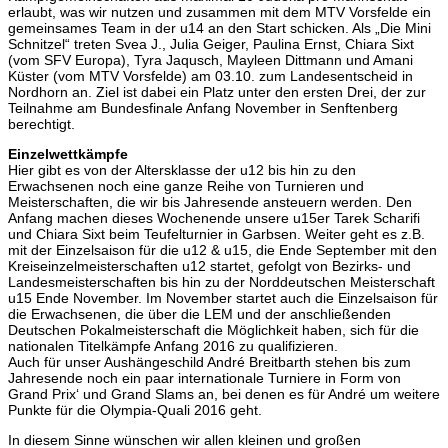
erlaubt, was wir nutzen und zusammen mit dem MTV Vorsfelde ein
gemeinsames Team in der u14 an den Start schicken. Als „Die Mini
Schnitzel“ treten Svea J., Julia Geiger, Paulina Ernst, Chiara Sixt
(vom SFV Europa), Tyra Jaqusch, Mayleen Dittmann und Amani
Küster (vom MTV Vorsfelde) am 03.10. zum Landesentscheid in
Nordhorn an. Ziel ist dabei ein Platz unter den ersten Drei, der zur
Teilnahme am Bundesfinale Anfang November in Senftenberg
berechtigt.
Einzelwettkämpfe
Hier gibt es von der Altersklasse der u12 bis hin zu den
Erwachsenen noch eine ganze Reihe von Turnieren und
Meisterschaften, die wir bis Jahresende ansteuern werden. Den
Anfang machen dieses Wochenende unsere u15er Tarek Scharifi
und Chiara Sixt beim Teufelturnier in Garbsen. Weiter geht es z.B.
mit der Einzelsaison für die u12 & u15, die Ende September mit den
Kreiseinzelmeisterschaften u12 startet, gefolgt von Bezirks- und
Landesmeisterschaften bis hin zu der Norddeutschen Meisterschaft
u15 Ende November. Im November startet auch die Einzelsaison für
die Erwachsenen, die über die LEM und der anschließenden
Deutschen Pokalmeisterschaft die Möglichkeit haben, sich für die
nationalen Titelkämpfe Anfang 2016 zu qualifizieren.
Auch für unser Aushängeschild André Breitbarth stehen bis zum
Jahresende noch ein paar internationale Turniere in Form von
Grand Prix‘ und Grand Slams an, bei denen es für André um weitere
Punkte für die Olympia-Quali 2016 geht.
In diesem Sinne wünschen wir allen kleinen und großen