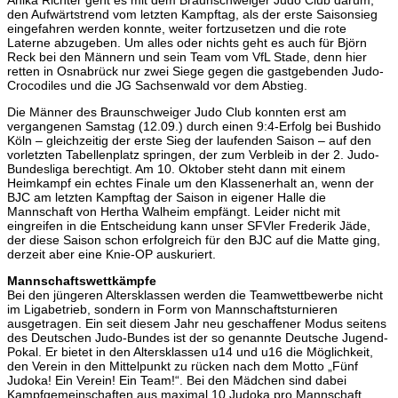
den Aufwärtstrend vom letzten Kampftag, als der erste Saisonsieg
eingefahren werden konnte, weiter fortzusetzen und die rote
Laterne abzugeben. Um alles oder nichts geht es auch für Björn
Reck bei den Männern und sein Team vom VfL Stade, denn hier
retten in Osnabrück nur zwei Siege gegen die gastgebenden Judo-
Crocodiles und die JG Sachsenwald vor dem Abstieg.
Die Männer des Braunschweiger Judo Club konnten erst am
vergangenen Samstag (12.09.) durch einen 9:4-Erfolg bei Bushido
Köln – gleichzeitig der erste Sieg der laufenden Saison – auf den
vorletzten Tabellenplatz springen, der zum Verbleib in der 2. Judo-
Bundesliga berechtigt. Am 10. Oktober steht dann mit einem
Heimkampf ein echtes Finale um den Klassenerhalt an, wenn der
BJC am letzten Kampftag der Saison in eigener Halle die
Mannschaft von Hertha Walheim empfängt. Leider nicht mit
eingreifen in die Entscheidung kann unser SFVler Frederik Jäde,
der diese Saison schon erfolgreich für den BJC auf die Matte ging,
derzeit aber eine Knie-OP auskuriert.
Mannschaftswettkämpfe
Bei den jüngeren Altersklassen werden die Teamwettbewerbe nicht
im Ligabetrieb, sondern in Form von Mannschaftsturnieren
ausgetragen. Ein seit diesem Jahr neu geschaffener Modus seitens
des Deutschen Judo-Bundes ist der so genannte Deutsche Jugend-
Pokal. Er bietet in den Altersklassen u14 und u16 die Möglichkeit,
den Verein in den Mittelpunkt zu rücken nach dem Motto „Fünf
Judoka! Ein Verein! Ein Team!“. Bei den Mädchen sind dabei
Kampfgemeinschaften aus maximal 10 Judoka pro Mannschaft