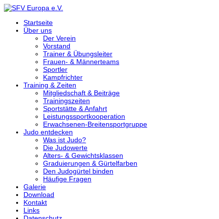
Startseite
Über uns
Der Verein
Vorstand
Trainer & Übungsleiter
Frauen- & Männerteams
Sportler
Kampfrichter
Training & Zeiten
Mitgliedschaft & Beiträge
Trainingszeiten
Sportstätte & Anfahrt
Leistungssportkooperation
Erwachsenen-Breitensportgruppe
Judo entdecken
Was ist Judo?
Die Judowerte
Alters- & Gewichtsklassen
Graduierungen & Gürtelfarben
Den Judogürtel binden
Häufige Fragen
Galerie
Download
Kontakt
Links
Datenschutz