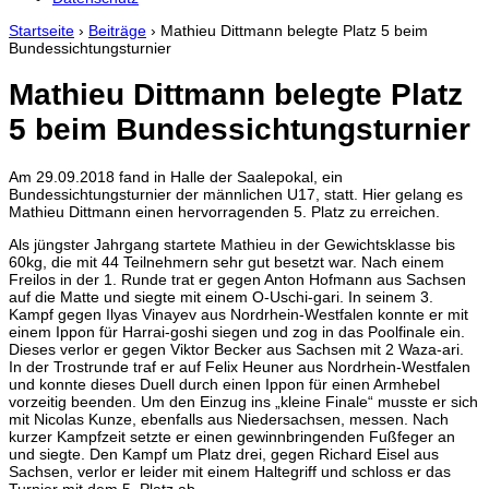
Startseite
›
Beiträge
›
Mathieu Dittmann belegte Platz 5 beim
Bundessichtungsturnier
Mathieu Dittmann belegte Platz
5 beim Bundessichtungsturnier
Am
29.09.2018
fand in
Halle
der Saalepokal, ein
Bundessichtungsturnier der männlichen U17, statt. Hier gelang es
Mathieu Dittmann einen hervorragenden 5. Platz zu erreichen.
Als jüngster Jahrgang startete Mathieu in der Gewichtsklasse bis
60kg, die mit 44 Teilnehmern sehr gut besetzt war. Nach einem
Freilos in der 1. Runde trat er gegen Anton Hofmann aus Sachsen
auf die Matte und siegte mit einem O-Uschi-gari. In seinem 3.
Kampf gegen Ilyas Vinayev aus Nordrhein-Westfalen konnte er mit
einem Ippon für Harrai-goshi siegen und zog in das Poolfinale ein.
Dieses verlor er gegen Viktor Becker aus Sachsen mit 2 Waza-ari.
In der Trostrunde traf er auf Felix Heuner aus Nordrhein-Westfalen
und konnte dieses Duell durch einen Ippon für einen Armhebel
vorzeitig beenden. Um den Einzug ins „kleine Finale“ musste er sich
mit Nicolas Kunze, ebenfalls aus Niedersachsen, messen. Nach
kurzer Kampfzeit setzte er einen gewinnbringenden Fußfeger an
und siegte. Den Kampf um Platz drei, gegen Richard Eisel aus
Sachsen, verlor er leider mit einem Haltegriff und schloss er das
Turnier mit dem 5. Platz ab.