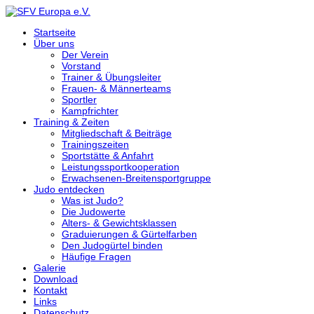
Startseite
Über uns
Der Verein
Vorstand
Trainer & Übungsleiter
Frauen- & Männerteams
Sportler
Kampfrichter
Training & Zeiten
Mitgliedschaft & Beiträge
Trainingszeiten
Sportstätte & Anfahrt
Leistungssportkooperation
Erwachsenen-Breitensportgruppe
Judo entdecken
Was ist Judo?
Die Judowerte
Alters- & Gewichtsklassen
Graduierungen & Gürtelfarben
Den Judogürtel binden
Häufige Fragen
Galerie
Download
Kontakt
Links
Datenschutz