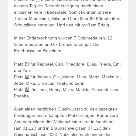
diesem Tag die Rekordbeteiligung durch einen
einzelnen Verein bedeutete. Somit konnten unsere
Trainer Madeleine, Mike und Lars über 60 Kämpfe ihrer
Schützlinge betreuen. Und das mit großem Erfolg.
In der Endabrechnung wurden 7 Goldmedaillen, 12
Silbermedaillen und 6x Bronze erkämpft. Die
Ergebnisse im Einzelnen:
Platz 1️⃣ für Raphael, Carl, Theodore, Elias, Frieda, Emil
und Yurii
Platz 2️⃣ für Jannes, Ole, Mateo, Mina, Matts, Maximilia,
Jette, Mika, Christian, Hilal und Lenn
Platz 3️⃣ für Theo, Henry, Milan, Matilda, Alexander und
Phoebe.
Allen einen herzlichen Glückwunsch zu den gezeigten
Leistungen und erkämpften Platzierungen. Für unsere
Anfänger bilden die Weihnachtsturniere in Isenbüttel
(am 01.12.) und in Braunschweig (am 07.12.) den
Saisonabschluss 2024. Nutzt also noch einmal die