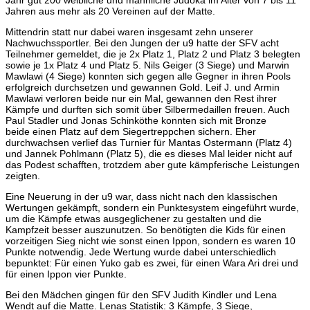
Jahren aus mehr als 20 Vereinen auf der Matte.
Mittendrin statt nur dabei waren insgesamt zehn unserer
Nachwuchssportler. Bei den Jungen der u9 hatte der SFV acht
Teilnehmer gemeldet, die je 2x Platz 1, Platz 2 und Platz 3 belegten
sowie je 1x Platz 4 und Platz 5. Nils Geiger (3 Siege) und Marwin
Mawlawi (4 Siege) konnten sich gegen alle Gegner in ihren Pools
erfolgreich durchsetzen und gewannen Gold. Leif J. und Armin
Mawlawi verloren beide nur ein Mal, gewannen den Rest ihrer
Kämpfe und durften sich somit über Silbermedaillen freuen. Auch
Paul Stadler und Jonas Schinköthe konnten sich mit Bronze
beide einen Platz auf dem Siegertreppchen sichern. Eher
durchwachsen verlief das Turnier für Mantas Ostermann (Platz 4)
und Jannek Pohlmann (Platz 5), die es dieses Mal leider nicht auf
das Podest schafften, trotzdem aber gute kämpferische Leistungen
zeigten.
Eine Neuerung in der u9 war, dass nicht nach den klassischen
Wertungen gekämpft, sondern ein Punktesystem eingeführt wurde,
um die Kämpfe etwas ausgeglichener zu gestalten und die
Kampfzeit besser auszunutzen. So benötigten die Kids für einen
vorzeitigen Sieg nicht wie sonst einen Ippon, sondern es waren 10
Punkte notwendig. Jede Wertung wurde dabei unterschiedlich
bepunktet: Für einen Yuko gab es zwei, für einen Wara Ari drei und
für einen Ippon vier Punkte.
Bei den Mädchen gingen für den SFV Judith Kindler und Lena
Wendt auf die Matte. Lenas Statistik: 3 Kämpfe, 3 Siege,