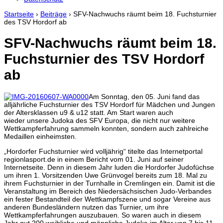
Startseite
›
Beiträge
›
SFV-Nachwuchs räumt beim 18. Fuchsturnier
des TSV Hordorf ab
SFV-Nachwuchs räumt beim 18.
Fuchsturnier des TSV Hordorf
ab
Am Sonntag, den 05. Juni fand das
alljährliche Fuchsturnier des TSV Hordorf für Mädchen und Jungen
der Altersklassen u9 & u12 statt. Am Start waren auch
wieder unsere Judoka des SFV Europa, die nicht nur weitere
Wettkampferfahrung sammeln konnten, sondern auch zahlreiche
Medaillen einheimsten.
„Hordorfer Fuchsturnier wird volljährig“ titelte das Internetportal
regionlasport.de in einem Bericht vom 01. Juni auf seiner
Internetseite. Denn in diesem Jahr luden die Hordorfer Judofüchse
um ihren 1. Vorsitzenden Uwe Grünvogel bereits zum 18. Mal zu
ihrem Fuchsturnier in der Turnhalle in Cremlingen ein. Damit ist die
Veranstaltung im Bereich des Niedersächsischen Judo-Verbandes
ein fester Bestandteil der Wettkampfszene und sogar Vereine aus
anderen Bundesländern nutzen das Turnier, um ihre
Wettkampferfahrungen auszubauen. So waren auch in diesem
Jahr gut 200 weibliche und männliche Judoka im Alter von 7 bis 11