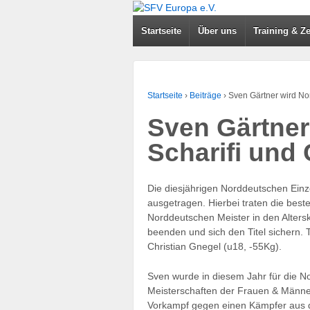
Startseite
Über uns
Training & Ze
Startseite
›
Beiträge
›
Sven Gärtner wird Nor
Sven Gärtner
Scharifi und
Die diesjährigen Norddeutschen Ein
ausgetragen. Hierbei traten die be
Norddeutschen Meister in den Alters
beenden und sich den Titel sichern. 
Christian Gnegel (u18, -55Kg).
Sven wurde in diesem Jahr für die N
Meisterschaften der Frauen & Männer 
Vorkampf gegen einen Kämpfer aus de