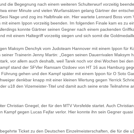
d die Begegnung nach einem weiteren Schulterwurf vorzeitig beenden
twa einer Minute und vielen Wurfansätzen gelang Gärtner der entsche
Seoi Nage und zog ins Halbfinale ein. Hier wartete Lennard Boss vo
 mit einem Ippon vorzeitig beenden. Im folgenden Finale kam es zu
lerdings konnte Gärtner seinen Gegner nach einem packenden Griffk
d mit einem Haltegriff vorzeitig siegen und sich somit die Goldmedaill
gegen Maksym Denchyk vom Judoteam Hannover mit einem Ippon für Ko
on seiner Trainerin Jenny Martin: „Gegen seinen Dauerrivalen Maksym h
ark, vor allem auch deshalb, weil Tarek noch vor drei Wochen bei de
 Kampf stand der SFVler Ramsam Ozdoev von HT 16 aus Hamburg gegenü
n Führung gehen und den Kampf später mit einem Ippon für O Soto Gar
weiger denkbar knapp mit einer kleinen Wertung gegen Yerrick Schrie
n der u18 den Vizemeister-Titel und damit auch seine erste Teilnahme 
ter Christian Gnegel, der für den MTV Vorsfelde startet. Auch Christia
Kampf gegen Lucas Fejfar verlor. Hier konnte ihn sein Gegner quasi e
s begehrte Ticket zu den Deutschen Einzelmeisterschaften, die für die u