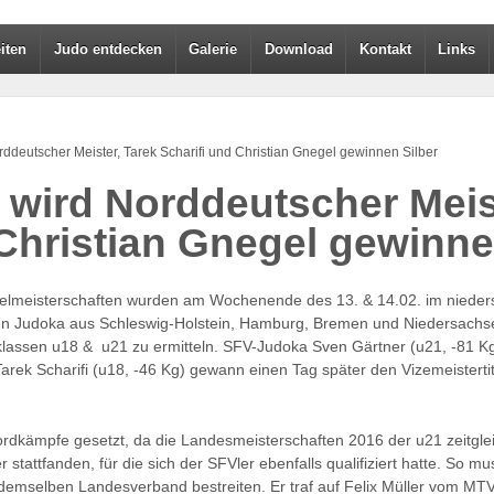
iten
Judo entdecken
Galerie
Download
Kontakt
Links
ddeutscher Meister, Tarek Scharifi und Christian Gnegel gewinnen Silber
 wird Norddeutscher Meis
 Christian Gnegel gewinne
zelmeisterschaften wurden am Wochenende des 13. & 14.02. im nieder
sten Judoka aus Schleswig-Holstein, Hamburg, Bremen und Niedersach
klassen u18 & u21 zu ermitteln. SFV-Judoka Sven Gärtner (u21, -81 Kg)
Tarek Scharifi (u18, -46 Kg) gewann einen Tag später den Vizemeistert
ordkämpfe gesetzt, da die Landesmeisterschaften 2016 der u21 zeitgl
stattfanden, für die sich der SFVler ebenfalls qualifiziert hatte. So 
mselben Landesverband bestreiten. Er traf auf Felix Müller vom MTV I