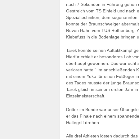
nach 7 Sekunden in Führung gehen un
Oestreich vom TS Einfeld und nach e
Spezialtechniken, dem sogenannten 
konnte der Braunschweiger abermals
Ruven Hahn vom TUS Rothenburg. Al
Klebefuss in die Bodenlage bringen un
Tarek konnte seinen Auftaktkampf 
Hierfür erhielt er besonderes Lob v
überhaupt gewonnen. Das war echt st
verloren hatte.“ Im anschließenden
mit einem Yuko für einen Fußfeger i
des Tages musste der junge Braunsch
Tarek gleich in seinem ersten Jahr i
Einzelmeisterschaft.
Dritter im Bunde war unser Übungslei
er das Finale nach einem spannenden 
Haltegriff drehen.
Alle drei Athleten lösten dadurch da