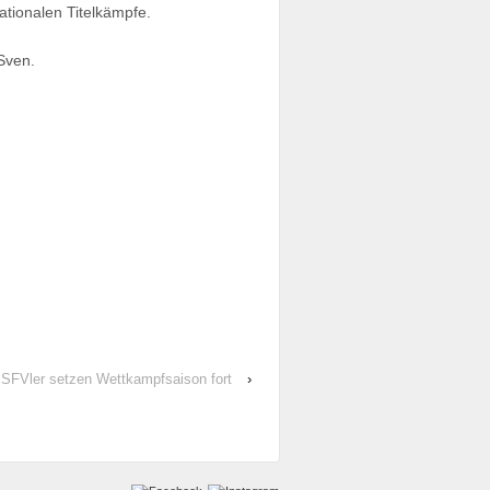
ationalen Titelkämpfe.
Sven.
l: SFVler setzen Wettkampfsaison fort
›