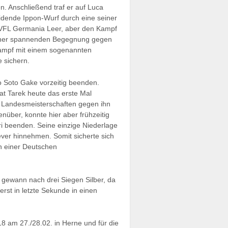
. Anschließend traf er auf Luca
idende Ippon-Wurf durch eine seiner
m VFL Germania Leer, aber den Kampf
 einer spannenden Begegnung gegen
ampf mit einem sogenannten
e sichern.
 Soto Gake vorzeitig beenden.
at Tarek heute das erste Mal
n Landesmeisterschaften gegen ihn
ber, konnte hier aber frühzeitig
i beenden. Seine einzige Niederlage
ver hinnehmen. Somit sicherte sich
an einer Deutschen
n gewann nach drei Siegen Silber, da
rst in letzte Sekunde in einen
18 am 27./28.02. in Herne und für die