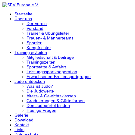
Startseite
Über uns
Der Verein
Vorstand
Trainer & Übungsleiter
Frauen- & Männerteams
Sportler
Kampfrichter
Training & Zeiten
Mitgliedschaft & Beiträge
Trainingszeiten
Sportstätte & Anfahrt
Leistungssportkooperation
Erwachsenen-Breitensportgruppe
Judo entdecken
Was ist Judo?
Die Judowerte
Alters- & Gewichtsklassen
Graduierungen & Gürtelfarben
Den Judogürtel binden
Häufige Fragen
Galerie
Download
Kontakt
Links
Datenschutz