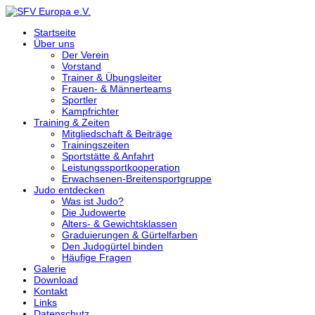
Startseite
Über uns
Der Verein
Vorstand
Trainer & Übungsleiter
Frauen- & Männerteams
Sportler
Kampfrichter
Training & Zeiten
Mitgliedschaft & Beiträge
Trainingszeiten
Sportstätte & Anfahrt
Leistungssportkooperation
Erwachsenen-Breitensportgruppe
Judo entdecken
Was ist Judo?
Die Judowerte
Alters- & Gewichtsklassen
Graduierungen & Gürtelfarben
Den Judogürtel binden
Häufige Fragen
Galerie
Download
Kontakt
Links
Datenschutz