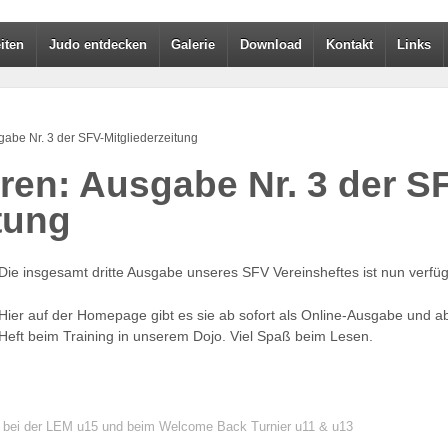
iten
Judo entdecken
Galerie
Download
Kontakt
Links
gabe Nr. 3 der SFV-Mitgliederzeitung
eren: Ausgabe Nr. 3 der S
tung
Die insgesamt dritte Ausgabe unseres SFV Vereinsheftes ist nun verfüg
Hier auf der Homepage gibt es sie ab sofort als Online-Ausgabe und a
Heft beim Training in unserem Dojo. Viel Spaß beim Lesen.
a bei der LEM u15 und beim Welcome Back Turnier u11 & u13